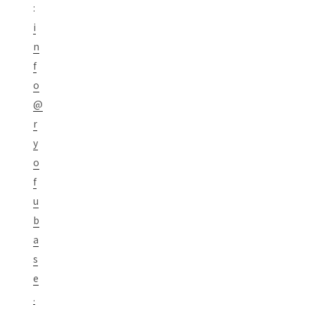
:
i
n
f
o
@
r
y
o
f
u
b
a
s
e
.