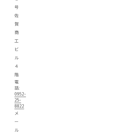
号
佐
賀
商
工
ビ
ル
４
階
電
話:
0952-
25-
8822
メ
ー
ル