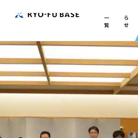
TOP
記
お
事
知
一
ら
覧
せ