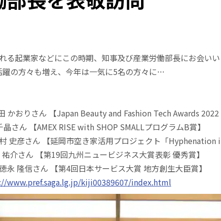
される起業家などにこの時期、知事及び産業労働部長にお会いい
活躍の方々も増え、今年は一気に5名の方々に…
りさん 【Japan Beauty and Fashion Tech Awards 20
さん 【AMEX RISE with SHOP SMALLプログラムB賞】
史彦さん 【延岡市空き家活用プロジェクト「Hyphenation i
米 祐介さん 【第19回九州ニュービジネス大賞表彰 優秀賞】
徳永 隆信さん 【第4回日本サービス大賞 地方創生大臣賞】
://www.pref.saga.lg.jp/kiji00389607/index.html