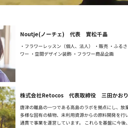
Noutje(ノーチェ) 代表 實松千晶
・フラワーレッスン（個人、法人） ・販売 ・ふる
ワー ・空間デザイン装飾 ・フラワー商品企画
株式会社Retocos 代表取締役 三田かお
唐津の離島の⼀つである⾼島のラボを拠点にし、放
多様な固有の植物、未利⽤資源からの原料開発を⾏
通貫で事業を運営しています。 これらを基盤に今後