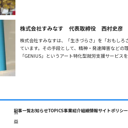
研究開発投資を⾏い、サステナブルな製品開発・事
向け、エコシステムの構築を目指し活動しています
株式会社すみなす 代表取締役 西村史彦
株式会社すみなすは、「生きづらさ」を「おもしろ
ています。その手段として、精神・発達障害などの
「GENIUS」というアート特化型就労支援サービス
「障害」ではなく、「特性」に着目し、それを「才
ド」を用いて、佐賀から全国へと地域展開していま
記事一覧
お知らせ
TOPICS
事業紹介
組織情報
サイトポリシー
公
益