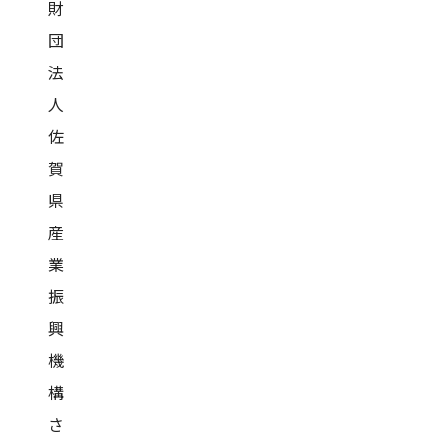
財
団
法
人
佐
賀
県
産
業
振
興
機
構
さ