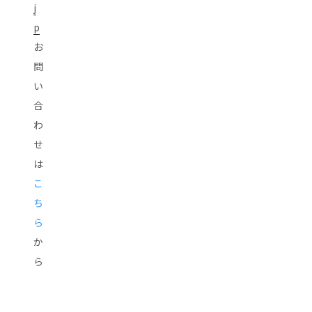
j
p
お
問
い
合
わ
せ
は
こ
ち
ら
か
ら