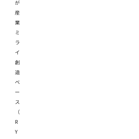
が
産
業
ミ
ラ
イ
創
造
ベ
ー
ス
（
R
Y