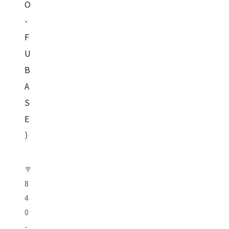
O
-
F
U
B
A
S
E
）
〒
8
4
0
-