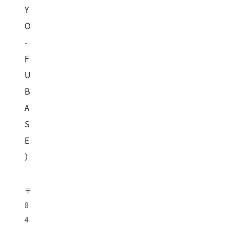
Y
O
-
F
U
B
A
S
E
）
〒
8
4