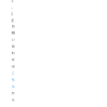
.
j
p
お
問
い
合
わ
せ
は
こ
ち
ら
か
ら