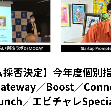
ム採否決定】今年度個別
Gateway／Boost／Conn
aunch／エビチャレSpec