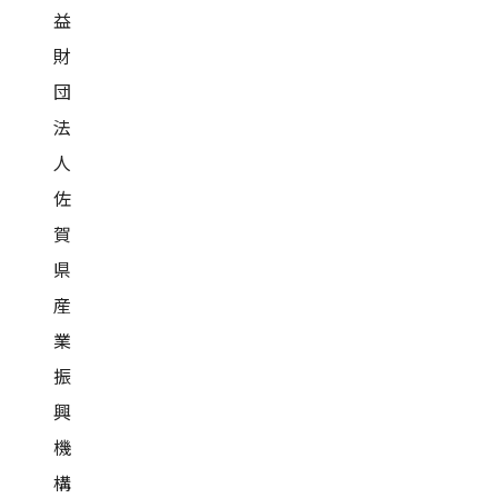
益
財
団
法
人
佐
賀
県
産
業
振
興
機
構