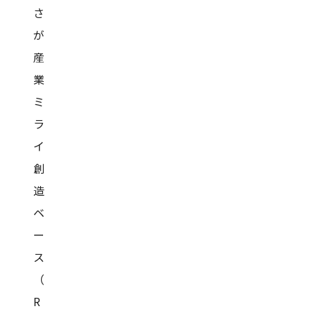
さ
が
産
業
ミ
ラ
イ
創
造
ベ
ー
ス
（
R