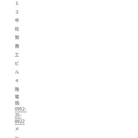
１
２
号
佐
賀
商
工
ビ
ル
４
階
電
話:
0952-
25-
8822
メ
ー