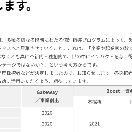
します。
は、多種多様な多段階にわたる個別指導プログラムによって、
ジネスへと昇華させていくこと。これは、「企業や起業家の数
はなくとも真に革新的・独創的で、世の中にインパクトを与え
ンテージではないか？」という考え方からです。
年度採択者などが決定しましたので、お知らせします。各採択
有効に活用いただくよう、期待しています。
Boost／
Gateway
／事業創出
本採択
2020
2020
2021