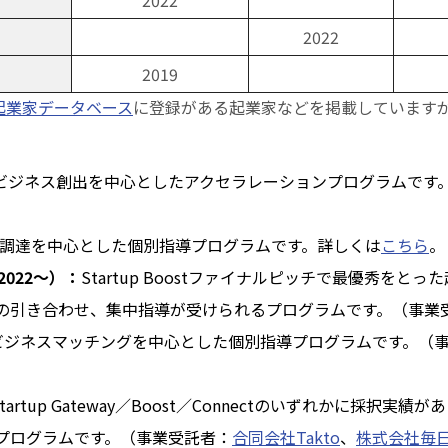
2022
2022
2019
起業家データベース
に登録がある起業家などを掲載しています
ビジネス創出を中心としたアクセラレーションプログラムです
調達を中心とした個別指導プログラムです。詳しくは
こちら
。
p（2022～）：
Startup Boostファイナルピッチで最優秀を
の引き合わせ、集中指導が受けられるプログラムです。（事業
ビジネスマッチングを中心とした個別指導プログラムです。（
Startup Gateway／Boost／Connectのいずれかに採
プログラムです。（事業受託者：
合同会社Takto
、
株式会社毎