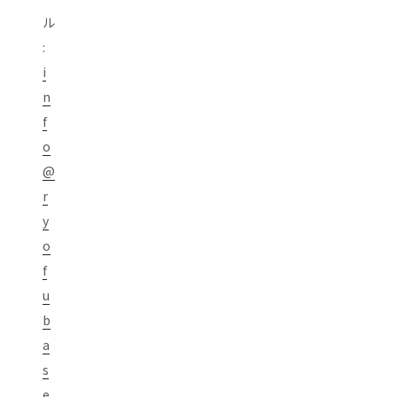
ル
:
i
n
f
o
@
r
y
o
f
u
b
a
s
e