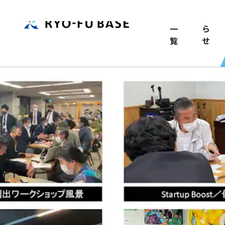
TOP
記
お
事
知
一
ら
覧
せ