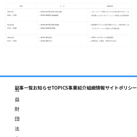
記事一覧
お知らせ
TOPICS
事業紹介
組織情報
サイトポリシー
公
益
財
団
法