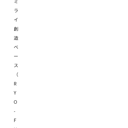
ミ
ラ
イ
創
造
ベ
ー
ス
（
R
Y
O
-
F