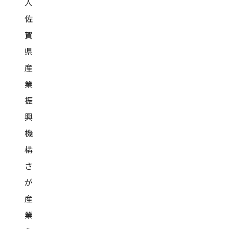
人
佐
賀
県
産
業
振
興
機
構
さ
が
産
業