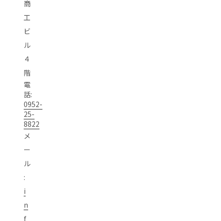
商
工
ビ
ル
４
階
電
話:
0952-
25-
8822
メ
ー
ル
:
i
n
f