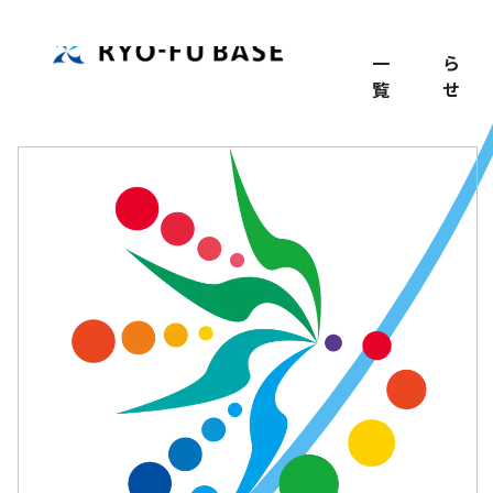
TOP
記
お
事
知
一
ら
覧
せ