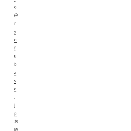
o
@
r
y
o
f
u
b
a
s
e
.
j
p
お
問