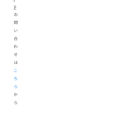
p
お
問
い
合
わ
せ
は
こ
ち
ら
か
ら