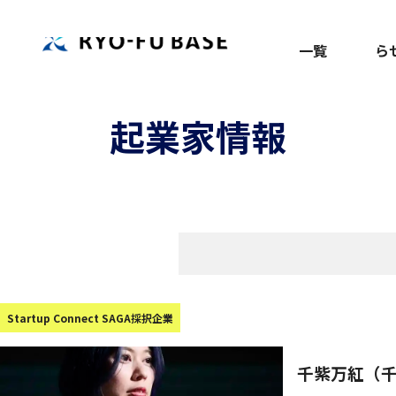
TOP
記事
お
一覧
ら
起業家情報
Startup Connect SAGA採択企業
千紫万紅（千