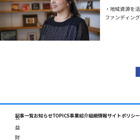
・地域資源を活
ファンディング
記事一覧
お知らせ
TOPICS
事業紹介
組織情報
サイトポリシー
公
益
財