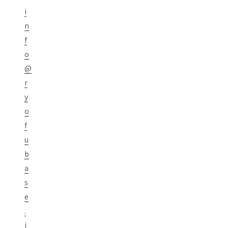
i
n
f
o
@
r
y
o
f
u
b
a
s
e
.
j