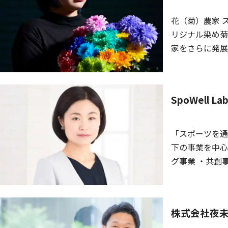
花（菊）農家 
リジナル染め菊ブ
家をさらに発展
制を導入し新た
SpoWell
「スポーツを通
下の事業を中心
グ事業 ・共創
ョン事業（健康
株式会社夜未