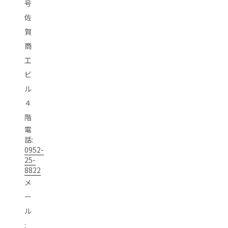
号
佐
賀
商
工
ビ
ル
４
階
電
話:
0952-
25-
8822
メ
ー
ル
: