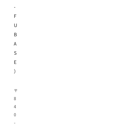
-
F
U
B
A
S
E
）
〒
8
4
0
-