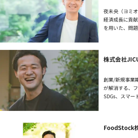
夜未央（ヨミオ
経済成長に貢献
を用いた、問題解
Gateway
指しております
株式会社JI
創業/新規事業
が解消する、フ
SDGs、スマ
DREAMSP
ル/農業等多種
材活用像を提示
FoodSt