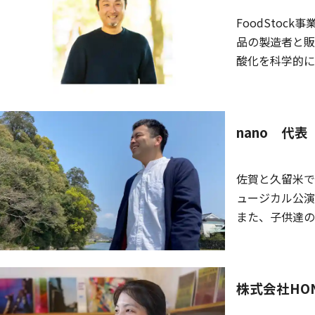
FoodStoc
品の製造者と販
酸化を科学的に
す。 冷凍食品
リートの間で人
nano 代
佐賀と久留米で
ュージカル公演
また、子供達の
指導 3 CMや
います。
株式会社HO