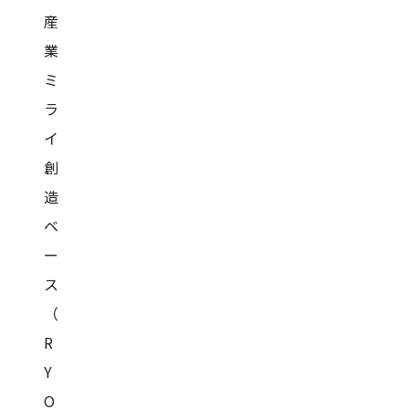
産
業
ミ
ラ
イ
創
造
ベ
ー
ス
（
R
Y
O