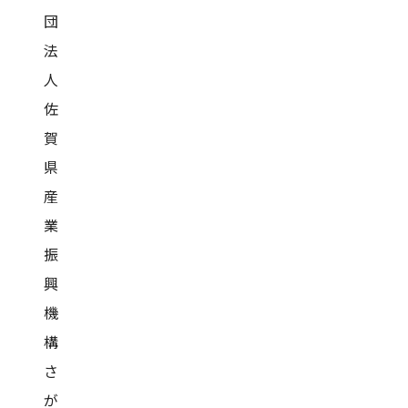
団
法
人
佐
賀
県
産
業
振
興
機
構
さ
が