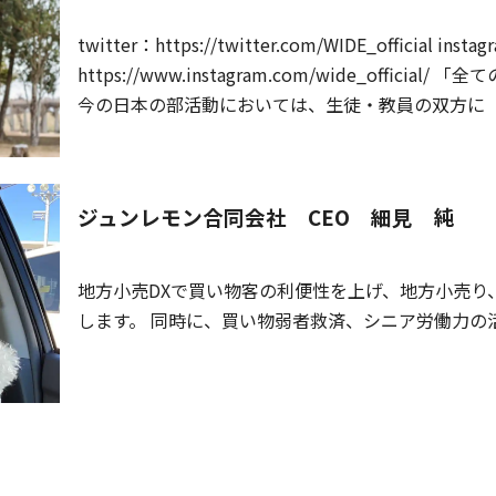
twitter：https://twitter.com/WIDE_official instagram：
https://www.instagram.com/wide_official/ 「全ての子どもたちに専門的な指導を」
今の日本の部活動においては、生徒・教員の双方に
必ずしも専門的な指導者から指導を受けることがで
導というサービス残業を強いられています。令和5
する動きが本格化します。私たちは、部活動と外部
ジュンレモン合同会社 CEO 細見 純
が満足のいく環境で好きなことに取り組むことがで
地方小売DXで買い物客の利便性を上げ、地方小売り
します。 同時に、買い物弱者救済、シニア労働力の