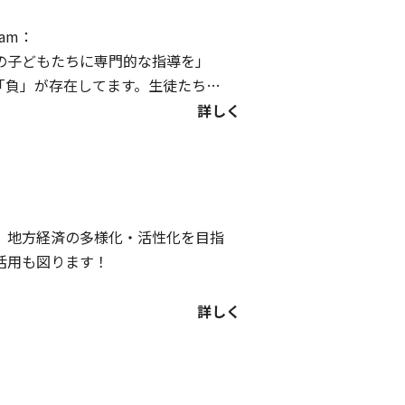
「負」が存在してます。生徒たちは
きるとは限らず、教員は部活動の指
詳しく
年度から、国として部活動を地域化
指導者をマッチングし、子どもたち
きる社会の実現を目指します。
、地方経済の多様化・活性化を目指
活用も図ります！
詳しく