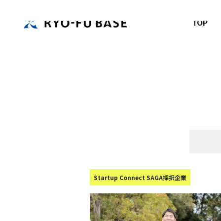
TOP
Startup Connect SAGA採択企業