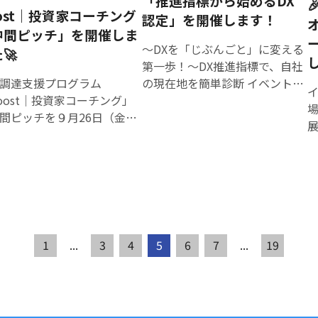
「推進指標から始めるDX
ん
ント内容 【DAY１】スキル体験
0月
要 １ 日時 令和7年10月21日（火
ost｜投資家コーチング
を作成するAIプロンプトの
認定」を開催します！
ワークショップ 日時：令和7年
日（火曜日）18：30～20：
曜日）18：30～20：00 ２ 会場
を競う部門 ◆評価基準・
中間ピッチ」を開催しま
創
ー
11月29日（土曜日）14時00分～
（２） 会 場 SAGACHIKA（佐
SAGACHIKA（佐賀市城内１丁目
性（業務やビジネスでの応
〜DXを「じぶんごと」に変える
🚀
で
16時00分 会場：BALLOONERS
城内１丁目1番59号 佐賀県
1番59号 佐賀県庁地下1階） ３
能性）・創造性（ユニーク
第一歩！～DX推進指標で、自社
も
CAFE（佐賀県佐賀市日の出2丁
下1階） （３） 対象者 どな
対象者 どなたでもご参加いただ
新なアプローチ）・制度や
調達支援プログラム
の現在地を簡単診断 イベント概
イベ
目1−10 パークテラス内） 内
もご参加いただけます（参
けます（参加費無料） ４ 内容
削減効果（AIの適切な活
oost｜投資家コーチング」
要 「DXをやってみようと言われ
容：起業・複業に挑戦している
無料） （４） 内 容 （詳
（詳細： MEET UP TERAKOYA
・再現性（誰がそのAIプロ
間ピッチを９月26日（金）
るけど、いまの自社に何が必要
展
社会人を講師に招き、働き方ミ
MEET UP TERAKOYA ロー
ローカル起業における持続可能
トを活用しても再現できる
しました！ 詳細について
で、何から取り組めばいいかわ
ニ講座とスキルを活用する体験
起業における持続可能性と
性と社会的インパクト ） ■第一
フィ
【こちら】 からご覧くださ
からない…」そんな声に応え
ス
ワークショップを実施します。
インパクト ） ■第一部：
部：基調講演 ゲストは、世界的
 ◆審査方法・ゲスト
る、体験型セミナーです。 今回
プ
生成AI、デザイン、広報などス
トは、世界的にも
にも注目される「ゼブラ企業
員、事務局による審査 ◆申
は、経済産業省のDX認定制度に
B
キルの可能性を学びながら、成
される「ゼブラ企業（社会
（社会課題の解決と持続的成長
フォーム・【AIプロンプト
使われている「DX推進指標」を
ラ
果物をつくる楽しさを体感しま
の解決と持続的成長を両立
を両立する企 業）」の概念を日
】 申込みフォーム ・【表彰
使って、自社の状況を簡易診
専
す。 ・生成ＡＩ：ショート動画
企 業）」の概念を日本に広
本に広めた、Zebras and
 申込みフォーム
断。「DX推進指標」はDX認定の
1
...
3
4
5
6
7
...
19
作成 ・デザイン：ビジョン画
Zebras and Company 共
Company 共同創業者田淵良敬
申請にもお得なことをご存知で
賀銀行 
像、試合告知バナー作成 ・ライ
業者 田淵良敬 氏。 投資・
氏。 投資・経営支援の第一線で
すか？ 診断結果はレーダーチャ
ティング：選手企画のイベント
支援の第一線で培った知見
培った知見をもとに、「地域発
ートを用いてその場で“見える
―
レポート作成 【DAY２】ホーム
とに、「地域発の起業はど
の起業はどうすれば持続可能で
化”します。いま話題の生成AIも
年
旧
戦での発表と生成AI体験 日時：