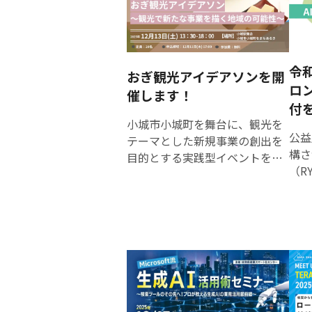
令和
おぎ観光アイデアソンを開
ロ
催します！
付
小城市小城町を舞台に、観光を
公益
テーマとした新規事業の創出を
構さ
目的とする実践型イベントを開
（R
催いたします。 本イベントで
経営
は、参加者が小城町内でのフィ
革を
ールドワークを通じ、地域の観
め、
光事業が抱える課題に向き合
AI
い、新たな視点や経験を活かし
年度
た観光コンテンツのアイデア創
本年
出に取り組みます。 イベントで
て、
生まれたアイデアについては、
トコ
小城市観光協会ニューツーリズ