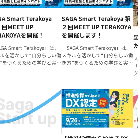
を問わずに活かせるスキル）」
ンプトとは、生成AIへの指
を身につければ、佐賀にいなが
や質問文のことで、AIプロ
ら全国・世界の仕事に挑戦する
GA Smart Terakoya
SAGA Smart Terakoya 第
トコンテストとは、生成AI
ことが可能です。 また、スポー
指示文や質問文の設計力を
回MEET UP
２回MEET UP TERAKOYA
「
ツ業界でも、選手や監督のみな
合うコンテストのことで
RAKOYAを開催！
を開催します！
ング」 
らず、デザイン・広報・マーケ
業
し
ティングなど多様な職種でポー
GA Smart Terakoya」は、
「SAGA Smart Terakoya」は、
善部門」と「クリエイティ
タブルスキルが活かされていま
ルを活かして“自分らしい働
スキルを活かして“自分らしい働
門」の２部門性で、当日は
す。 こうした背景を踏まえ、佐
”をつくるための学びと実践
き方”をつくるための学びと実践
ゲストを迎え、AIプロンプ
「
賀バルーナーズの社会貢献プロ
ログラムです。令和7年度か
のプログラムです。令和7年度か
実用性・創造性・再現性を
グラム「SAGA Take Action」の
「複業」に加え「起業」に
らは「複業」に加え「起業」に
ます。 本コンテストは、一
一環として、本プログラムを実
格的にフォーカスし、地域
も本格的にフォーカスし、地域
募も可能ですので、奮って
施します。 SAGA SMART
新たなビジネスを生み出す
から新たなビジネスを生み出す
ください。 ＜募集概要＞
TERAKOYAと佐賀バルーナーズ
手を育成しています。 今
担い手を育成しています。 今
象部門・業務改善部門 →生
が連携し、中学生が「ポータブ
10月24日(金)からスタート
回、10月24日(金)からスタート
Iを活用し、データ分析など
家
ルスキルを活用して仕事をす
起業講座に先駆け、豪華ゲ
する起業講座に先駆け、豪華ゲ
の業務にかかる時間を大幅
る」体験を通じて、働くことの
をお招きし「佐賀×起業」
ストをお招きし「佐賀×起業」
減するAIプロンプトの設計
楽しさと地域の魅力を感じられ
ーマにした特別トークイベ
をテーマにした特別トークイベ
競う部門・クリエイティブ
る2DAYSプログラムです。 イベ
開催します。 １ イベント
ントを開催します。 イベント概
像、