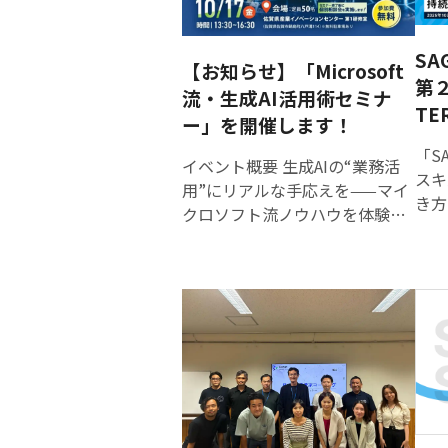
プロ
ム部会が事業化の可能性を検討
示文
し、実現に向けたフォローアッ
SA
ンプ
プを行うことで、具体的なプロ
【お知らせ】「Microsoft
への
第２
ジェクトとして実装されること
流・生成AI活用術セミナ
競い
TE
を目指します。 イベント概要 １
ー」を開催します！
す。 AIプロンプトの募集は「
日時 令和7年12月13日（土曜
「SA
務改
日）13時30分～18時00分 ２ 会
イベント概要 生成AIの“業務活
スキ
ブ部
場 小城駅集合→小城町内フィー
用”にリアルな手応えを——マイ
き方
豪華
ルドワーク→小柳酒造（小城蒸
クロソフト流ノウハウを体験で
のプ
トの
留所） ３ 定 員 20名 ４ 参加費
きるセミナー開催 生成AIに関心
らは
競い
無料 詳細・申込 下記URLの応募
はあるものの、「実際どこに活
も本
般応
フォームより申込み
かせるのか？」「検索や文章作
から
ご応募
https://saga-
成だけでは？」といった疑問を
担い
◆対
terakoya.com/challenge-
持つ企業担当者が少なくありま
回、
成A
terakoya2025-vol-2ogi/ （申込
せん。こうした声に応えるべ
する
日々
期限：令和７年12月11日（木）
く、マイクロソフト流の生成AI
スト
に削
17:00） 問い合わせ先 公益財団
活用ノウハウをベースに、経
をテ
力を
法人佐賀県産業振興機構さが産
営・業務視点での導入メリット
ントを
部門 →生成AIを使用し、画