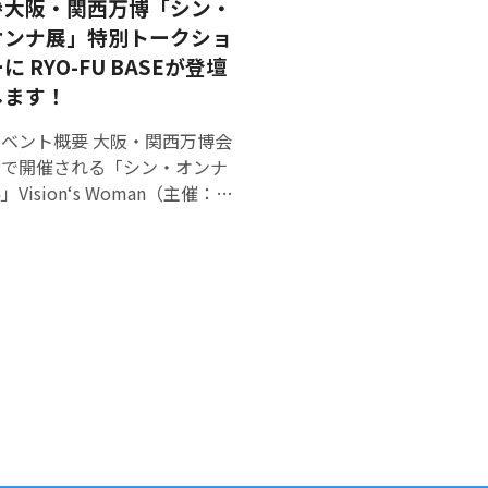
ます。いずれのイベントもコミ
は（一社） つちからみのれ で
🎉大阪・関西万博「シン・
ュニティマネージャーへ起業・
尾鷲の自然や文化を生かした持
オンナ展」特別トークショ
業の相談が可能です。 ビジネ
続可能な地域づくりでご活躍中
に RYO-FU BASEが登壇
スプランコンテストでは、新た
、「100のありがとう風呂」
します！
なアイデアを活用した新商品・
企画されています。 伊東さん
新サービスのビジネスプランで
からは、プログラム採択者に対
ント概要 大阪・関西万博会
佐賀の経済に貢献するものを対
して地域の挑戦者の先輩とし
場で開催される「シン・オンナ
象とします。 挑戦したいことが
て、各社にとって今後の事業づ
」Vision‘s Woman（主催：て
ある個人・チーム・事業者・事
くりに大変参考になるアドバイ
のひら美術館）特別トークショ
業継承者候補など、佐賀県内に
をいただきました 採択者の皆
ーに、佐賀県のスタートアッ
限らず広くアイデアを募集しま
様が今回を契機にますます事業
・DX支援拠点「RYO-FU
す。 連続スクール・ビジネスプ
をブラッシュアップされていく
ASE」が参加します。 本トーク
ンコンテストの申込は ＞＞＞
ことを期待しています！！ 伊東
ショーでは、DXやスタートアッ
用フォーム＜＜＜ よりお送り
さん、佐賀までお越しいただき
プの分野で挑戦を続ける佐賀の
ください。 【協賛】株式会社佐
ありがとうございました！
女性たちが、自らの原体験や意
１．事業創出連続スクー
思決定、そして支援の現場との
ル ①「事業機会を発見する
関わりを語ります。「未来の女
MVPで試す―」 ■日時：2025
性像」という大テーマのもと、
12月５日（金）18時～20時
来の“嫁”“女将”といった枠に