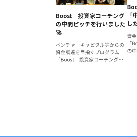
業ミライ創造ベース（RYO-FU
や社内展開の方法論を学べる体
概要 （１） 日 時 令和7年1
Bo
動画
BASE）「SAGA SMART
験型セミナーを開催します。本
21
設計力
「
Boost｜投資家コーチング
TERAKOYA」運営事務局 株式会
セミナーは、実際の業務での活
00 
実用
した
社トレジャーフット E-mail：
の中間ピッチを行いました
用事例をふんだんに紹介しなが
賀市
用可
public@treasurefoot.com
ら、参加者が「生成AIは業務に
🚀
庁地
で斬
資金
使える」というリアルな手応え
たで
業務
「B
ベンチャーキャピタル等からの
を得られる構成となっていま
加費
用）
の中
資金調達を目指すプログラム
す。セミナー終了後には、自社
細： 
ンプ
に開催
「Boost｜投資家コーチング」
に合った「次の一手」が自然と
カル
か） ◆賞品・特典・トロ
は 
の中間ピッチを9月26日に開催
見えてくるはずです。 📣このよ
社会的
ー・表彰状
い。
しました🚀 先月20日に開催した
うな方におすすめ ・経営者・経
基調講演 ゲス
審査
壁打ち合宿 にて、エンジェル投
営幹部の方 ：生成AIを導入すべ
注目
込み
資家等からの厳しくも的確なご
きか判断に迷っている／経営判
課題
応募
指導により、自身のビジネスを
断に必要な情報を得たい ・管理
する
式】
見つめ直した4名の起業家たち。
職の方 ：自部門の業務効率化や
めた、
それからNESの中井さんをメン
コスト削減に生成AIを活かした
同創
ターに壁打ちを行ったり、オン
い ・DX推進や情報システム担当
経営
ラインセミナーを実施したこと
の方 ：社内での生成AI活用を検
をも
で、先月からブラッシュアップ
討中／ガイドライン整備や展開