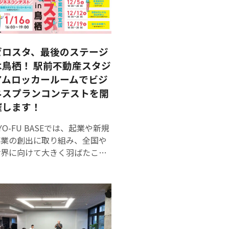
ゼロスタ、最後のステージ
は鳥栖！ 駅前不動産スタジ
アムロッカールームでビジ
ネスプランコンテストを開
催します！
YO-FU BASEでは、起業や新規
事業の創出に取り組み、全国や
世界に向けて大きく羽ばたこう
とチャレンジされている方々に
対して、その成長を後押しする
支援に取り組んでいます。 この
取り組みの中で「ゼロから新し
いスタート」を切る起業家の
方・家業の後継者（アトツギ）