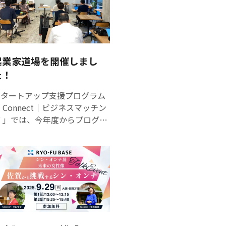
等を対象としたビジネスプラン
コンテストやスクール・セミナ
ー等を開催する事業、
Gateway｜共創ネットワーキ
を今年度より新たに実施
起業家道場を開催しまし
ています。 1期目の唐津市、2
た！
期目の鹿島市・嬉野市・伊万里
市、３期目の多久市・富士町・
スタートアップ支援プログラム
小城市・佐賀市に続き、４期目
 Connect｜ビジネスマッチン
の舞台は鳥栖市。ゲストをお呼
グ 」では、今年度からプログラ
びし、それぞれ違うテーマで事
ムの一環として、県外の先輩起
業創出連続スクールを開催する
業家等に対して、プログラム採
ほか、ビジネスプランコンテス
択者がピッチを行い、先輩から
トを開催します。ビジネスプラ
フィードバックをもらう「起業
ンコンテストの会場は駅前不動
道場」を開催しています！ 2
産スタジアムのロッカールーム
回目となる今回は三重県尾鷲市
となっており、めったに入れな
の伊東将志さんを佐賀にお招き
い特別な舞台をご準備しており
し、リアル開催しました 伊東さ