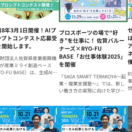
8年3月1日開催！AIプ
プロスポーツの場で“好
ンプトコンテスト応募受
き”を仕事に！ 佐賀バルー
を開始します。
ナーズ×RYO-FU
BASE「お仕事体験2025」
財団法人佐賀県産業振興機
を開催
が産業ミライ創造ベース
YO-FU BASE）は、生成AIを
R
「SAGA SMART TERAKOYA～起
や業務に活用し、企業に変
業・複業支援塾～」では、新し
もたらす人材を育成するた
い働き方の実現に向けた学びと
生成AI活用講座「RYO-FU
実践の場を提供しています。 佐
 SCHOOL」を開講し、令和７
賀県では若年層の県外流出が重
は100名が受講しました。
要な課題となっている一方で、
度の学びを活かす場とし
デジタルやクリエイティブとい
佐賀県初となるAIプロンプ
った「ポータブルスキル（場所
ンテストを開催します。 AI